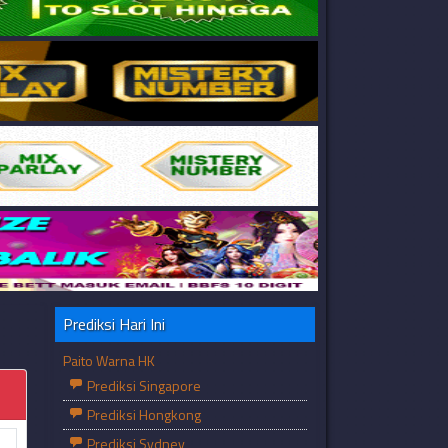
Prediksi Hari Ini
Paito Warna HK
Prediksi Singapore
Prediksi Hongkong
Prediksi Sydney