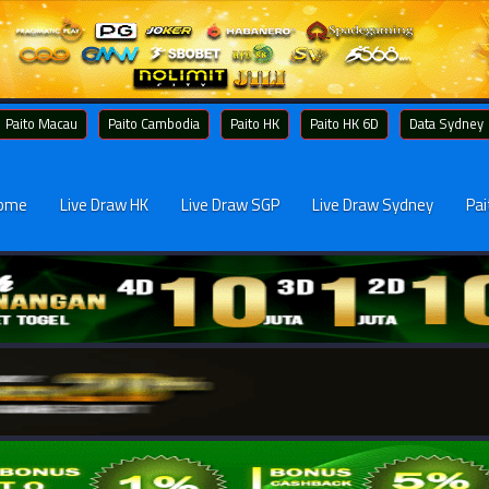
Paito Macau
Paito Cambodia
Paito HK
Paito HK 6D
Data Sydney
ome
Live Draw HK
Live Draw SGP
Live Draw Sydney
Pa