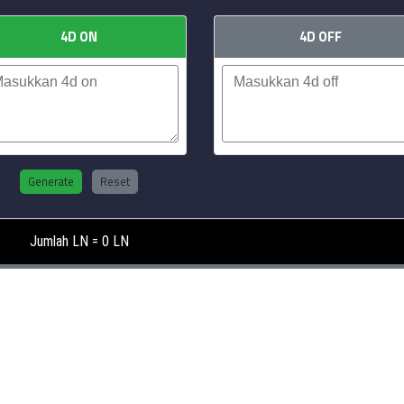
4D ON
4D OFF
Generate
Jumlah LN = 0 LN