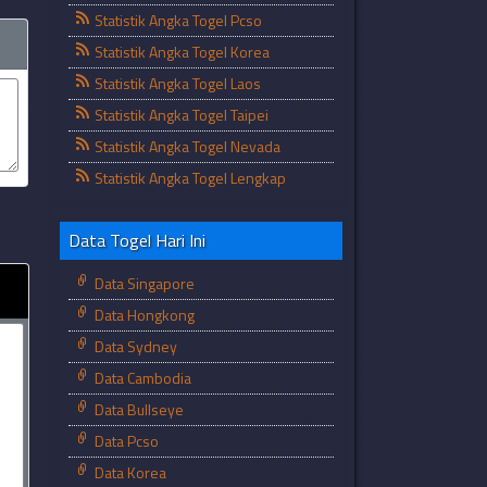
Statistik Angka Togel Pcso
Statistik Angka Togel Korea
Statistik Angka Togel Laos
Statistik Angka Togel Taipei
Statistik Angka Togel Nevada
Statistik Angka Togel Lengkap
Data Togel Hari Ini
Data Singapore
Data Hongkong
Data Sydney
Data Cambodia
Data Bullseye
Data Pcso
Data Korea