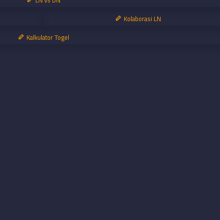
LN vs DN
Kolaborasi LN
Kalkulator Togel