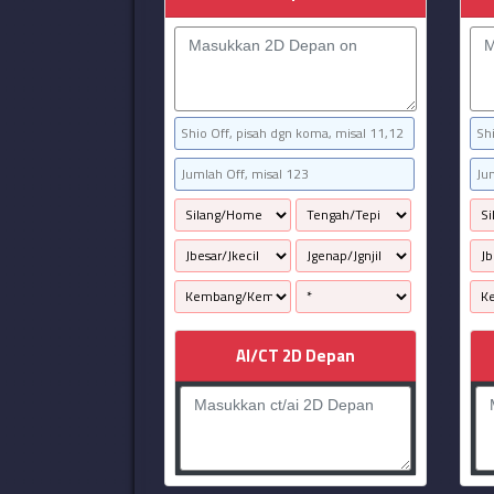
AI/CT 2D Depan