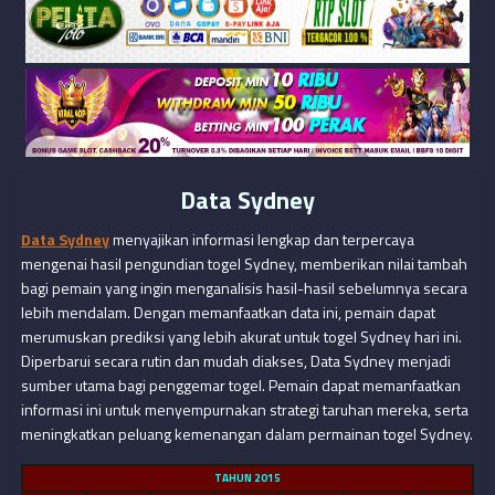
Data Sydney
Data Sydney
menyajikan informasi lengkap dan terpercaya
mengenai hasil pengundian togel Sydney, memberikan nilai tambah
bagi pemain yang ingin menganalisis hasil-hasil sebelumnya secara
lebih mendalam. Dengan memanfaatkan data ini, pemain dapat
merumuskan prediksi yang lebih akurat untuk togel Sydney hari ini.
Diperbarui secara rutin dan mudah diakses, Data Sydney menjadi
sumber utama bagi penggemar togel. Pemain dapat memanfaatkan
informasi ini untuk menyempurnakan strategi taruhan mereka, serta
meningkatkan peluang kemenangan dalam permainan togel Sydney.
TAHUN 2015