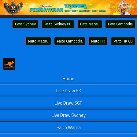
Data Sydney
Paito Sydney 6D
Data Macau
Data Cambodia
Paito Macau
Paito Cambodia
Paito HK
Paito HK 6D
Home
Live Draw HK
Live Draw SGP
Live Draw Sydney
Paito Warna