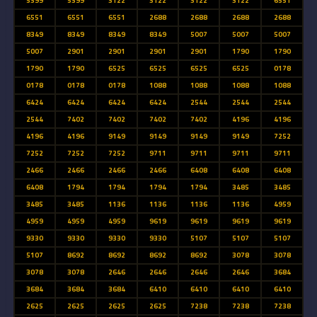
5399
5399
3122
3122
3122
3122
6551
6551
6551
6551
2688
2688
2688
2688
8349
8349
8349
8349
5007
5007
5007
5007
2901
2901
2901
2901
1790
1790
1790
1790
6525
6525
6525
6525
0178
0178
0178
0178
1088
1088
1088
1088
6424
6424
6424
6424
2544
2544
2544
2544
7402
7402
7402
7402
4196
4196
4196
4196
9149
9149
9149
9149
7252
7252
7252
7252
9711
9711
9711
9711
2466
2466
2466
2466
6408
6408
6408
6408
1794
1794
1794
1794
3485
3485
3485
3485
1136
1136
1136
1136
4959
4959
4959
4959
9619
9619
9619
9619
9330
9330
9330
9330
5107
5107
5107
5107
8692
8692
8692
8692
3078
3078
3078
3078
2646
2646
2646
2646
3684
3684
3684
3684
6410
6410
6410
6410
2625
2625
2625
2625
7238
7238
7238