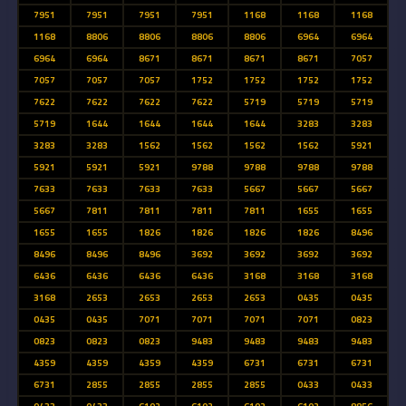
7951
7951
7951
7951
1168
1168
1168
1168
8806
8806
8806
8806
6964
6964
6964
6964
8671
8671
8671
8671
7057
7057
7057
7057
1752
1752
1752
1752
7622
7622
7622
7622
5719
5719
5719
5719
1644
1644
1644
1644
3283
3283
3283
3283
1562
1562
1562
1562
5921
5921
5921
5921
9788
9788
9788
9788
7633
7633
7633
7633
5667
5667
5667
5667
7811
7811
7811
7811
1655
1655
1655
1655
1826
1826
1826
1826
8496
8496
8496
8496
3692
3692
3692
3692
6436
6436
6436
6436
3168
3168
3168
3168
2653
2653
2653
2653
0435
0435
0435
0435
7071
7071
7071
7071
0823
0823
0823
0823
9483
9483
9483
9483
4359
4359
4359
4359
6731
6731
6731
6731
2855
2855
2855
2855
0433
0433