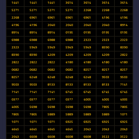
1441
1441
1441
3614
3614
3614
3614
5271
5271
5271
5271
2268
2268
2268
2268
6961
6961
6961
6961
4196
4196
4196
4196
2040
2040
2040
2040
8914
8914
8914
8914
0195
0195
0195
0195
6988
6988
6988
6988
2323
2323
2323
2323
5949
5949
5949
5949
8390
8390
8390
8390
4209
4209
4209
4209
2822
2822
2822
2822
4180
4180
4180
4180
0682
0682
0682
0682
8257
8257
8257
8257
6248
6248
6248
6248
9503
9503
9503
9503
8133
8133
8133
8133
7141
7141
7141
7141
6745
6745
6745
6745
0377
0377
0377
0377
4005
4005
4005
4005
5698
5698
5698
5698
7805
7805
7805
7805
5889
5889
5889
5889
1071
1071
1071
1071
6925
6925
6925
6925
4645
4645
4645
4645
2043
2043
2043
2043
6608
6608
6608
6608
3522
3522