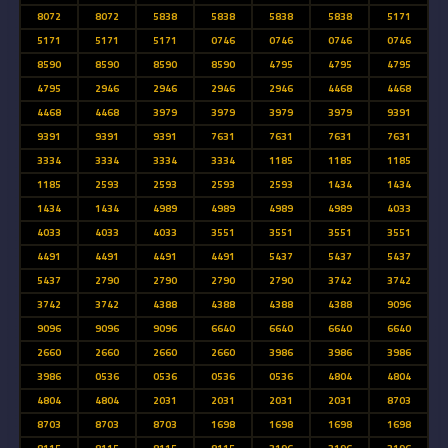
8072
8072
5838
5838
5838
5838
5171
5171
5171
5171
0746
0746
0746
0746
8590
8590
8590
8590
4795
4795
4795
4795
2946
2946
2946
2946
4468
4468
4468
4468
3979
3979
3979
3979
9391
9391
9391
9391
7631
7631
7631
7631
3334
3334
3334
3334
1185
1185
1185
1185
2593
2593
2593
2593
1434
1434
1434
1434
4989
4989
4989
4989
4033
4033
4033
4033
3551
3551
3551
3551
4491
4491
4491
4491
5437
5437
5437
5437
2790
2790
2790
2790
3742
3742
3742
3742
4388
4388
4388
4388
9096
9096
9096
9096
6640
6640
6640
6640
2660
2660
2660
2660
3986
3986
3986
3986
0536
0536
0536
0536
4804
4804
4804
4804
2031
2031
2031
2031
8703
8703
8703
8703
1698
1698
1698
1698