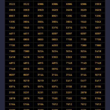
3522
3522
6986
6986
6986
6986
3959
3959
3959
3959
3639
3639
3639
3639
8951
8951
8951
8951
1395
1395
1395
1395
3834
3834
3834
3834
1643
1643
1643
1643
5376
5376
5376
5376
4611
4611
4611
4611
6097
6097
6097
6097
0833
0833
0833
0833
7793
7793
7793
7793
4030
4030
4030
4030
7980
7980
7980
7980
9254
9254
9254
9254
5418
5418
5418
5418
5933
5933
5933
5933
4815
4815
4815
4815
7149
7149
7149
7149
0016
0016
0016
0016
8697
8697
8697
8697
3144
3144
3144
3144
9219
9219
9219
9219
5417
5417
5417
5417
6974
6974
6974
6974
3193
3193
3193
3193
3231
3231
3231
3231
2878
2878
2878
2878
7565
7565
7565
7565
5164
5164
5164
5164
7612
7612
7612
7612