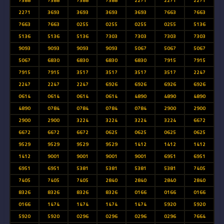
7388
7388
7388
7388
2271
2271
2271
2271
3693
3693
3693
3693
7663
7663
7663
7663
0255
0255
0255
0255
5136
5136
5136
5136
7303
7303
7303
7303
9093
9093
9093
9093
5067
5067
5067
5067
6830
6830
6830
6830
7915
7915
7915
7915
3517
3517
3517
3517
2247
2247
2247
2247
6926
6926
6926
6926
0614
0614
0614
0614
4890
4890
4890
4890
0784
0784
0784
0784
2900
2900
2900
2900
3224
3224
3224
3224
6672
6672
6672
6672
0625
0625
0625
0625
9529
9529
9529
9529
1412
1412
1412
1412
9001
9001
9001
9001
6951
6951
6951
6951
5381
5381
5381
5381
7405
7405
7405
7405
2840
2840
2840
2840
8326
8326
8326
8326
0166
0166
0166
0166
1474
1474
1474
1474
5920
5920
5920
5920
0296
0296
0296
0296
7664