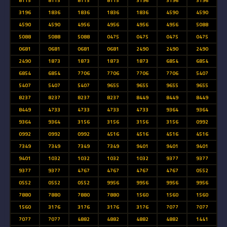
8115
8115
8115
8115
3196
3196
3196
3196
1836
1836
1836
1836
4590
4590
4590
4590
4956
4956
4956
4956
5088
5088
5088
5088
0475
0475
0475
0475
0681
0681
0681
0681
2490
2490
2490
2490
1873
1873
1873
1873
6854
6854
6854
6854
7706
7706
7706
7706
5407
5407
5407
5407
9655
9655
9655
9655
8237
8237
8237
8237
8449
8449
8449
8449
4733
4733
4733
4733
9364
9364
9364
9364
3156
3156
3156
3156
0992
0992
0992
0992
4516
4516
4516
4516
7349
7349
7349
7349
9401
9401
9401
9401
1032
1032
1032
1032
9377
9377
9377
9377
4767
4767
4767
4767
0552
0552
0552
0552
9956
9956
9956
9956
7880
7880
7880
7880
1560
1560
1560
1560
3176
3176
3176
3176
7077
7077
7077
7077
4882
4882
4882
4882
1441