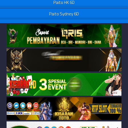
Paito HK 6D
Paito Sydney 6D