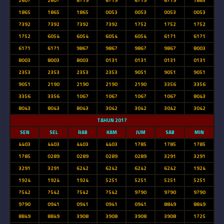
2607
2607
6719
6719
6719
6719
1865
1865
1865
1865
0053
0053
0053
0053
7392
7392
7392
7392
1752
1752
1752
1752
6054
6054
6054
6054
6171
6171
6171
6171
9867
9867
9867
9867
8003
8003
8003
8003
0131
0131
0131
0131
2353
2353
2353
2353
9051
9051
9051
9051
2190
2190
2190
2190
3356
3356
3356
3356
1067
1067
1067
1067
8043
8043
8043
8043
3042
3042
3042
3042
TAHUN 2017
SEN
SEL
RAB
KAM
JUM
SAB
MIN
4403
4403
4403
4403
1785
1785
1785
1785
0289
0289
0289
0289
3291
3291
3291
3291
6242
6242
6242
6242
1924
1924
1924
1924
5251
5251
5251
5251
7542
7542
7542
7542
9790
9790
9790
9790
0941
0941
0941
0941
8849
8849
8849
8849
3908
3908
3908
3908
1725