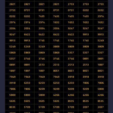
2821
2821
2821
2821
2753
2753
2753
2753
0731
0731
0731
0731
0202
0202
0202
0202
7435
7435
7435
7435
2974
2974
2974
2974
1632
1632
1632
1632
2034
2034
2034
2034
9247
9247
9247
9247
6422
6422
6422
6422
9913
9913
9913
9913
1745
1745
1745
1745
5249
5249
5249
5249
3809
3809
3809
3809
5869
5869
5869
5869
5357
5357
5357
5357
3746
3746
3746
3746
0891
0891
0891
0891
2513
2513
2513
2513
1897
1897
1897
1897
8051
8051
8051
8051
7949
7949
7949
7949
3918
3918
3918
3918
6250
6250
6250
6250
7806
7806
7806
7806
9209
9209
9209
9209
5800
5800
5800
5800
4266
4266
4266
4266
5635
5635
5635
5635
8535
8535
8535
8535
5709
5709
5709
5709
2037
2037