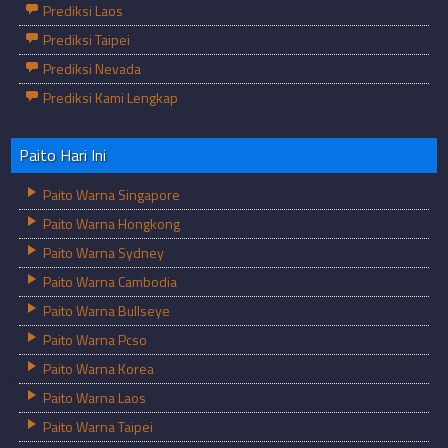
Prediksi Laos
Prediksi Taipei
Prediksi Nevada
Prediksi Kami Lengkap
Paito Hari Ini
Paito Warna Singapore
Paito Warna Hongkong
Paito Warna Sydney
Paito Warna Cambodia
Paito Warna Bullseye
Paito Warna Pcso
Paito Warna Korea
Paito Warna Laos
Paito Warna Taipei