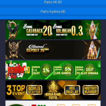
Paito HK 6D
Paito Sydney 6D