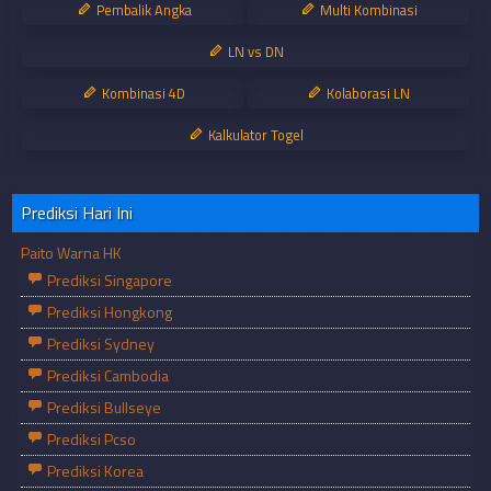
Pembalik Angka
Multi Kombinasi
LN vs DN
Kombinasi 4D
Kolaborasi LN
Kalkulator Togel
Prediksi Hari Ini
Paito Warna HK
Prediksi Singapore
Prediksi Hongkong
Prediksi Sydney
Prediksi Cambodia
Prediksi Bullseye
Prediksi Pcso
Prediksi Korea