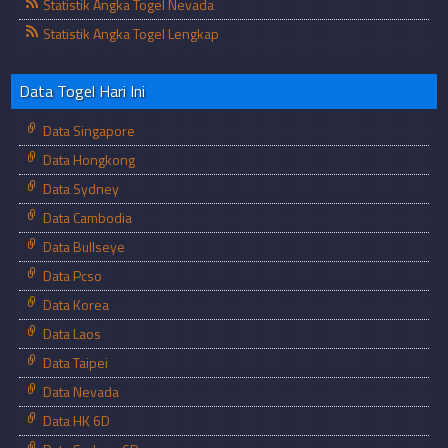
Statistik Angka Togel Nevada
Statistik Angka Togel Lengkap
Data Togel Hari Ini
Data Singapore
Data Hongkong
Data Sydney
Data Cambodia
Data Bullseye
Data Pcso
Data Korea
Data Laos
Data Taipei
Data Nevada
Data HK 6D