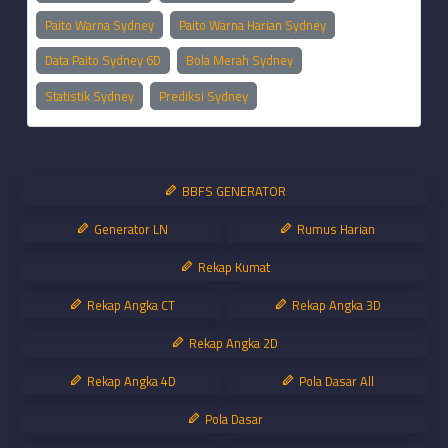
Paito Warna Sydney
Paito Warna Harian Sydney
Data Paito Sydney 6D
Bola Merah Sydney
Statistik Sydney
Prediksi Sydney
BBFS GENERATOR
Generator LN
Rumus Harian
Rekap Kumat
Rekap Angka CT
Rekap Angka 3D
Rekap Angka 2D
Rekap Angka 4D
Pola Dasar All
Pola Dasar