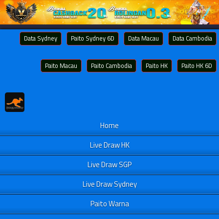
Data Sydney
Paito Sydney 6D
Data Macau
Data Cambodia
Paito Macau
Paito Cambodia
Paito HK
Paito HK 6D
Home
Live Draw HK
Live Draw SGP
Live Draw Sydney
Paito Warna