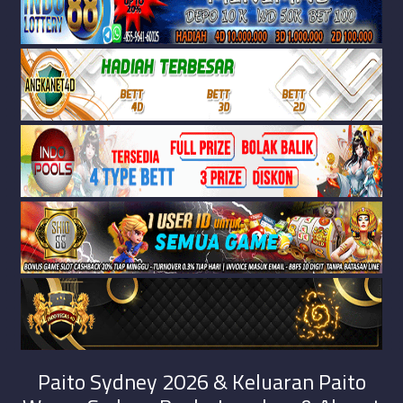
Paito Sydney 2026 & Keluaran Paito