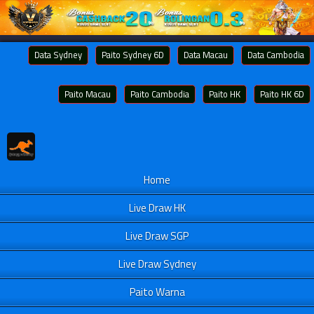
Data Sydney
Paito Sydney 6D
Data Macau
Data Cambodia
Paito Macau
Paito Cambodia
Paito HK
Paito HK 6D
Home
Live Draw HK
Live Draw SGP
Live Draw Sydney
Paito Warna