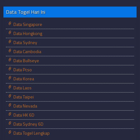
Data Togel Hari Ini
Data Singapore
Data Hongkong
Data Sydney
Data Cambodia
Data Bullseye
Data Pcso
Data Korea
Data Laos
Data Taipei
Data Nevada
Data HK 6D
Data Sydney 6D
Data Togel Lengkap