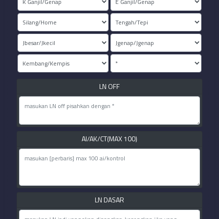
LN OFF
AI/AK/CT(MAX 100)
LN DASAR