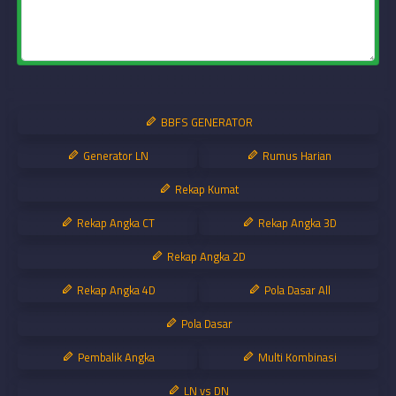
BBFS GENERATOR
Generator LN
Rumus Harian
Rekap Kumat
Rekap Angka CT
Rekap Angka 3D
Rekap Angka 2D
Rekap Angka 4D
Pola Dasar All
Pola Dasar
Pembalik Angka
Multi Kombinasi
LN vs DN