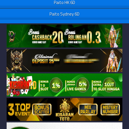
Paito HK 6D
Paito Sydney 6D