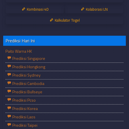
Kombinasi 4D
Kolaborasi LN
Kalkulator Togel
Prediksi Hari Ini
Paito Warna HK
Prediksi Singapore
Prediksi Hongkong
Prediksi Sydney
Prediksi Cambodia
Prediksi Bullseye
Prediksi Pcso
Prediksi Korea
Prediksi Laos
Prediksi Taipei