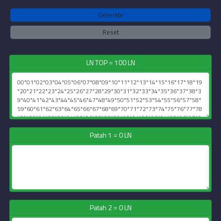
Generate
Reset
LN TOP = 100 LN
Patah 1 = 0 LN
Patah 2 = 0 LN