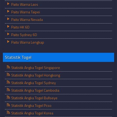
Paito Warna Laos
Paito Warna Taipei
Paito Warna Nevada
Paito HK 6D
Paito Sydney 6D
Paito Warna Lengkap
Statistik Togel
Statistik Angka Togel Singapore
Statistik Angka Togel Hongkong
Statistik Angka Togel Sydney
Statistik Angka Togel Cambodia
Statistik Angka Togel Bullseye
Statistik Angka Togel Pcso
Statistik Angka Togel Korea