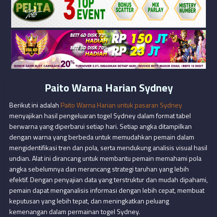
Paito Warna Harian Sydney
Berikut ini adalah
Paito Warna Harian untuk pasaran Sydney
menyajikan hasil pengeluaran togel Sydney dalam format tabel
berwarna yang diperbarui setiap hari. Setiap angka ditampilkan
dengan warna yang berbeda untuk memudahkan pemain dalam
mengidentifikasi tren dan pola, serta mendukung analisis visual hasil
undian. Alat ini dirancang untuk membantu pemain memahami pola
angka sebelumnya dan merancang strategi taruhan yang lebih
efektif. Dengan penyajian data yang terstruktur dan mudah dipahami,
pemain dapat menganalisis informasi dengan lebih cepat, membuat
keputusan yang lebih tepat, dan meningkatkan peluang
kemenangan dalam permainan togel Sydney.