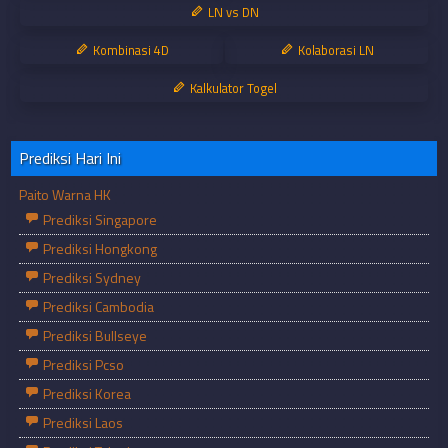
LN vs DN
Kombinasi 4D
Kolaborasi LN
Kalkulator Togel
Prediksi Hari Ini
Paito Warna HK
Prediksi Singapore
Prediksi Hongkong
Prediksi Sydney
Prediksi Cambodia
Prediksi Bullseye
Prediksi Pcso
Prediksi Korea
Prediksi Laos