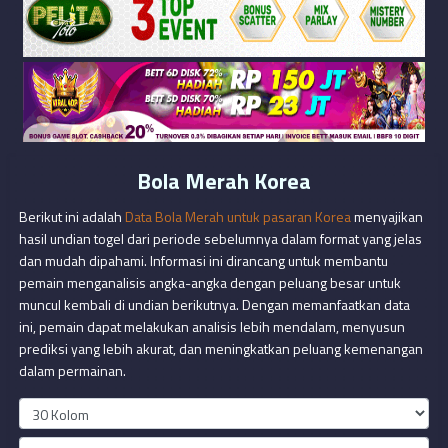
Bola Merah Korea
Berikut ini adalah
Data Bola Merah untuk pasaran Korea
menyajikan
hasil undian togel dari periode sebelumnya dalam format yang jelas
dan mudah dipahami. Informasi ini dirancang untuk membantu
pemain menganalisis angka-angka dengan peluang besar untuk
muncul kembali di undian berikutnya. Dengan memanfaatkan data
ini, pemain dapat melakukan analisis lebih mendalam, menyusun
prediksi yang lebih akurat, dan meningkatkan peluang kemenangan
dalam permainan.