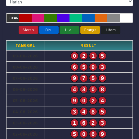
CLEAR
Merah
Biru
Hijau
Orange
Hitam
TANGGAL
RESULT
09-08-2026
0
2
1
5
08-08-2026
6
5
9
3
07-08-2026
9
7
5
9
06-08-2026
4
3
0
8
05-08-2026
9
0
2
4
04-08-2026
3
4
8
5
03-08-2026
1
6
2
3
02-08-2026
5
0
6
9