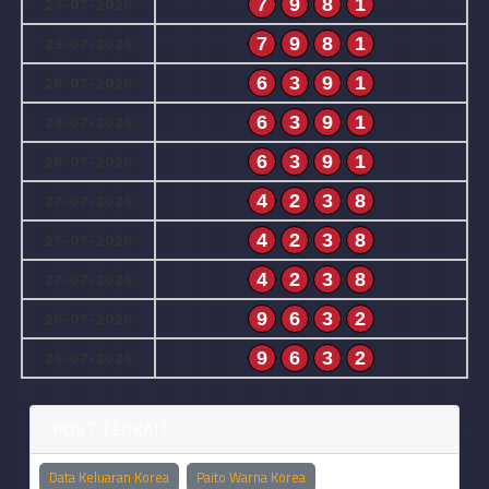
29-07-2026
7
9
8
1
29-07-2026
7
9
8
1
28-07-2026
6
3
9
1
28-07-2026
6
3
9
1
28-07-2026
6
3
9
1
27-07-2026
4
2
3
8
27-07-2026
4
2
3
8
27-07-2026
4
2
3
8
26-07-2026
9
6
3
2
26-07-2026
9
6
3
2
POST TERKAIT
Data Keluaran Korea
Paito Warna Korea